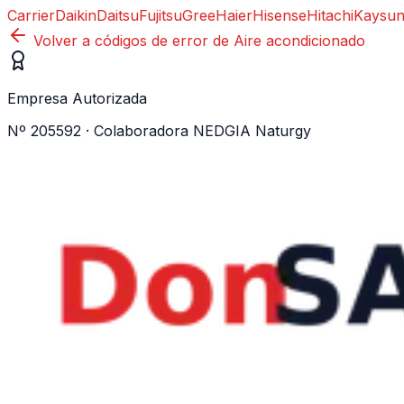
Carrier
Daikin
Daitsu
Fujitsu
Gree
Haier
Hisense
Hitachi
Kaysu
Volver a códigos de error de
Aire acondicionado
Empresa Autorizada
Nº 205592 · Colaboradora NEDGIA Naturgy
WhatsApp ·
605 04 59 12