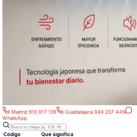
Madrid
910 917 139
Guadalajara
949 237 449
WhatsApp
Código
Qué significa