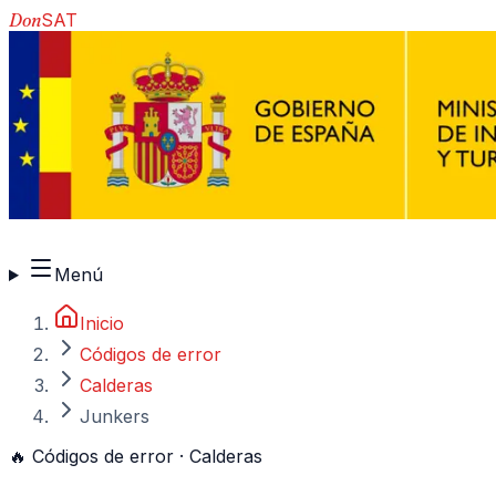
Don
SAT
910 917 139
Menú
Inicio
Códigos de error
Calderas
Junkers
🔥
Códigos de error ·
Calderas