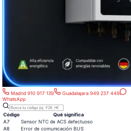
Madrid
910 917 139
Guadalajara
949 237 449
WhatsApp
Código
Qué significa
A7
Sensor NTC de ACS defectuoso
A8
Error de comunicación BUS