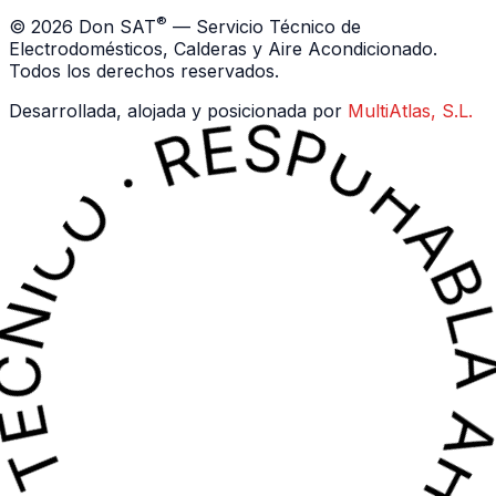
N TÉCNICO · RESPUESTA INMEDIATA · HABLA AHORA CON UN TÉCNICO · RES
N TÉCNICO · RESPUESTA INMEDIATA · HABLA AHORA CON UN TÉCNICO · RES
®
©
2026
Don SAT
— Servicio Técnico de
Electrodomésticos, Calderas y Aire Acondicionado.
Todos los derechos reservados.
Desarrollada, alojada y posicionada por
MultiAtlas, S.L.