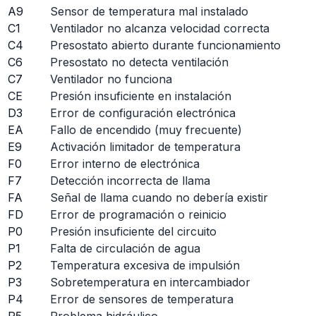
A9
Sensor de temperatura mal instalado
C1
Ventilador no alcanza velocidad correcta
C4
Presostato abierto durante funcionamiento
C6
Presostato no detecta ventilación
C7
Ventilador no funciona
CE
Presión insuficiente en instalación
D3
Error de configuración electrónica
EA
Fallo de encendido (muy frecuente)
E9
Activación limitador de temperatura
F0
Error interno de electrónica
F7
Detección incorrecta de llama
FA
Señal de llama cuando no debería existir
FD
Error de programación o reinicio
P0
Presión insuficiente del circuito
P1
Falta de circulación de agua
P2
Temperatura excesiva de impulsión
P3
Sobretemperatura en intercambiador
P4
Error de sensores de temperatura
P5
Problema hidráulico