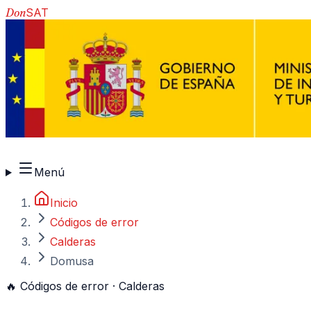
Don
SAT
910 917 139
Menú
Inicio
Códigos de error
Calderas
Domusa
🔥
Códigos de error ·
Calderas