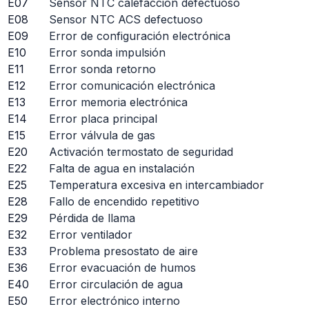
E07
Sensor NTC calefacción defectuoso
E08
Sensor NTC ACS defectuoso
E09
Error de configuración electrónica
E10
Error sonda impulsión
E11
Error sonda retorno
E12
Error comunicación electrónica
E13
Error memoria electrónica
E14
Error placa principal
E15
Error válvula de gas
E20
Activación termostato de seguridad
E22
Falta de agua en instalación
E25
Temperatura excesiva en intercambiador
E28
Fallo de encendido repetitivo
E29
Pérdida de llama
E32
Error ventilador
E33
Problema presostato de aire
E36
Error evacuación de humos
E40
Error circulación de agua
E50
Error electrónico interno