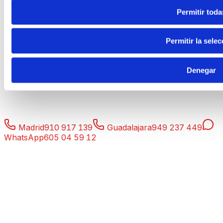
Permitir toda
Permitir la selec
Denegar
Madrid
910 917 139
Guadalajara
949 237 449
WhatsApp
605 04 59 12