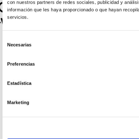
N TÉCNICO · RESPUESTA INMEDIATA · HABLA AHORA CON UN TÉCNICO · RES
N TÉCNICO · RESPUESTA INMEDIATA · HABLA AHORA CON UN TÉCNICO · RES
con nuestros partners de redes sociales, publicidad y análi
información que les haya proporcionado o que hayan recopil
servicios.
Selección
Necesarias
de
consentimiento
Preferencias
Estadística
Marketing