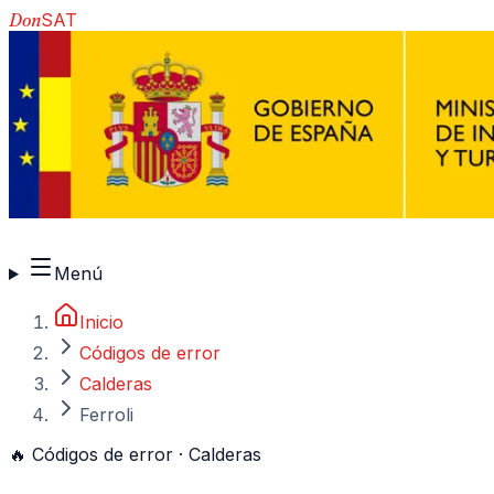
Don
SAT
910 917 139
Menú
Inicio
Códigos de error
Calderas
Ferroli
🔥
Códigos de error ·
Calderas