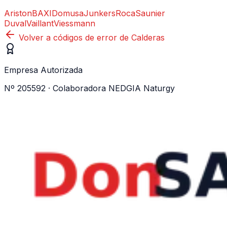
Ariston
BAXI
Domusa
Junkers
Roca
Saunier
Duval
Vaillant
Viessmann
Volver a códigos de error de
Calderas
Empresa Autorizada
Nº 205592 · Colaboradora NEDGIA Naturgy
WhatsApp ·
605 04 59 12