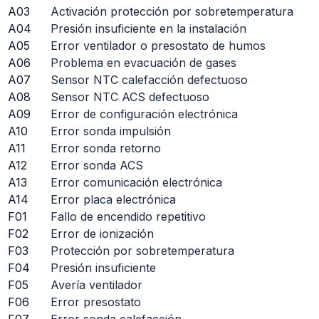
A03
Activación protección por sobretemperatura
A04
Presión insuficiente en la instalación
A05
Error ventilador o presostato de humos
A06
Problema en evacuación de gases
A07
Sensor NTC calefacción defectuoso
A08
Sensor NTC ACS defectuoso
A09
Error de configuración electrónica
A10
Error sonda impulsión
A11
Error sonda retorno
A12
Error sonda ACS
A13
Error comunicación electrónica
A14
Error placa electrónica
F01
Fallo de encendido repetitivo
F02
Error de ionización
F03
Protección por sobretemperatura
F04
Presión insuficiente
F05
Avería ventilador
F06
Error presostato
F07
Error sonda calefacción