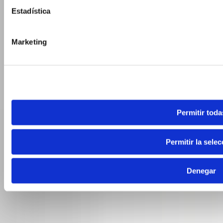
Estadística
Marketing
Permitir toda
Permitir la selec
Denegar
Madrid
910 917 139
Guadalajara
949 237 449