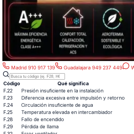
Madrid
910 917 139
Guadalajara
949 237 449
W
Código
Qué significa
F.22
Presión insuficiente en la instalación
F.23
Diferencia excesiva entre impulsión y retorno
F.24
Circulación insuficiente de agua
F.25
Temperatura elevada en intercambiador
F.28
Fallo de encendido
F.29
Pérdida de llama
F.32
Error ventilador