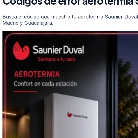
Códigos de error
aerotermia
Busca el código que muestra tu
aerotermia
Saunier Duval
Madrid y Guadalajara.