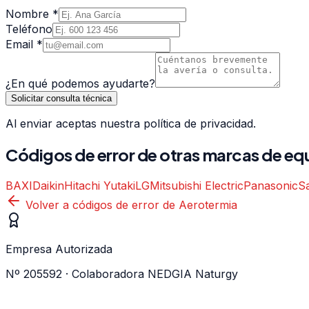
Nombre *
Teléfono
Email *
¿En qué podemos ayudarte?
Solicitar consulta técnica
Al enviar aceptas nuestra política de privacidad.
Códigos de error de otras marcas de
equ
BAXI
Daikin
Hitachi Yutaki
LG
Mitsubishi Electric
Panasonic
S
Volver a códigos de error de
Aerotermia
Empresa Autorizada
Nº 205592 · Colaboradora NEDGIA Naturgy
WhatsApp ·
605 04 59 12