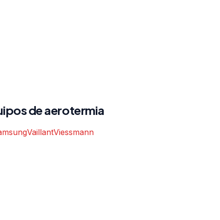
ipos de aerotermia
amsung
Vaillant
Viessmann