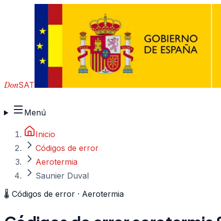
Don
SAT
910 917 139
Menú
Inicio
Códigos de error
Aerotermia
Saunier Duval
🌡️
Códigos de error ·
Aerotermia