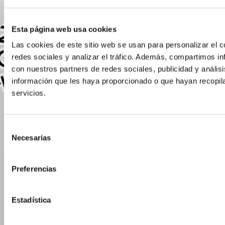
N TÉCNICO · RESPUESTA INMEDIATA · HABLA AHORA CON UN TÉCNICO · RES
N TÉCNICO · RESPUESTA INMEDIATA · HABLA AHORA CON UN TÉCNICO · RES
Esta página web usa cookies
Las cookies de este sitio web se usan para personalizar el c
redes sociales y analizar el tráfico. Además, compartimos in
con nuestros partners de redes sociales, publicidad y análi
información que les haya proporcionado o que hayan recopil
servicios.
Selección
Necesarias
de
consentimiento
Preferencias
Estadística