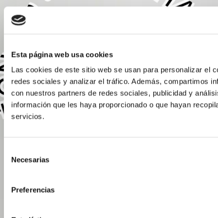
N TÉCNICO · RESPUESTA INMEDIATA · HABLA AHORA CON UN TÉCNICO · RES
N TÉCNICO · RESPUESTA INMEDIATA · HABLA AHORA CON UN TÉCNICO · RES
Esta página web usa cookies
Las cookies de este sitio web se usan para personalizar el c
redes sociales y analizar el tráfico. Además, compartimos in
con nuestros partners de redes sociales, publicidad y análi
información que les haya proporcionado o que hayan recopil
servicios.
Selección
Necesarias
de
consentimiento
Preferencias