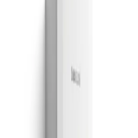
Manaut
en
Torrejon de Ardoz
¿Te ayudamos con tu equipo Manaut?
Déjanos tu teléfono y te llamamos hoy mismo.
910 917 139
Madrid
Lunes a sábado · 09:00 – 20:00
· Respuesta hoy
mismo
Te llamamos nosotros
Déjanos tu teléfono y te contactamos hoy mismo.
Nombre *
Teléfono
Email *
¿En qué podemos ayudarte?