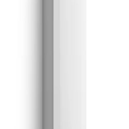
Más de 20 años
reparando calderas, aire acondicionado
y electrodomésticos en la Comunidad de Madrid y la
provincia de Guadalajara.
Calle Mayor 26, 2.º B
·
28801
Alcalá de Henares
Servicios
Reparación de aire acondicionado y aerotermia
Reparación y mantenimiento de calderas
Reparación de electrodomésticos
Empresas e Industrial
Aire para oficinas y locales (VRV)
Refrigeración industrial · Enfriadoras
Zonas que atendemos