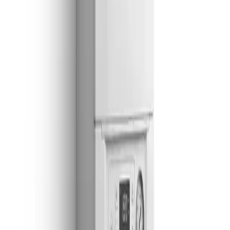
Madrid
Alcalá de Henares
Guadalajara
Azuqueca de Henares
Cabanillas del Campo
Torrejón de Ardoz
Alcobendas
Coslada
Llámanos
Madrid
910 917 139