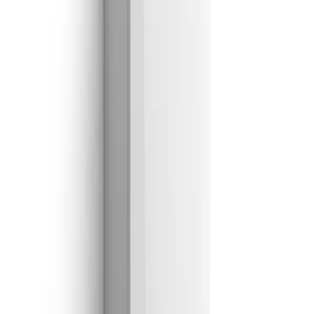
Que me llamen hoy
Al enviar aceptas nuestra política de privacidad.
Empresa Autorizada
Nº 205592 · Colaboradora NEDGIA Naturgy
WhatsApp ·
605 04 59 12