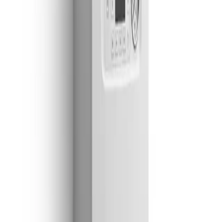
Guadalajara
949 237 449
Lunes a sábado · 09:00 – 20:00
Empresa Autorizada nº 205592
Pagos:
Visa · Mastercard · Bizum · Efectivo ·
Transferencia
Aviso legal · desplazamiento:
El desplazamiento del
técnico es totalmente gratuito siempre que aceptes el
presupuesto y autorices la reparación: en ese caso se
descuenta del precio final. Si tras la visita y el
presupuesto decides no contratar la reparación, se
aplica el coste de desplazamiento, que te comunicamos
previamente para que decidas sin sorpresas.