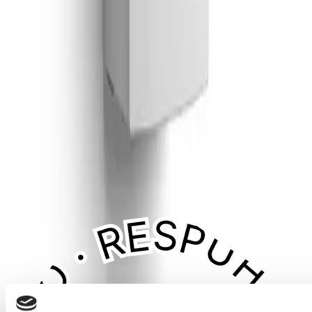
Aviso legal · marcas:
Don SAT informa al usuario que
NO es el servicio técnico oficial del fabricante. Este sitio
web no tiene vinculación alguna con las marcas
mencionadas. Todas las marcas pertenecen a sus
respectivos propietarios y solo se hace uso de ellas en
calidad de cita y/o como expresión de la actualidad, tal y
como autorizan los Art. 32 y 33 LPI.
Mapa del Sitio
·
Aviso Legal
·
Política de Privacidad
·
Política
de Cookies
®
©
2026
Don SAT
— Servicio Técnico de
Electrodomésticos, Calderas y Aire Acondicionado.
Todos los derechos reservados.
Desarrollada, alojada y posicionada por
MultiAtlas, S.L.