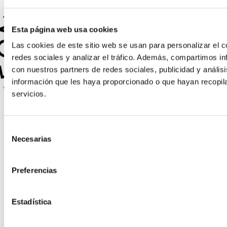
N TÉCNICO · RESPUESTA INMEDIATA · HABLA AHORA CON UN TÉCNICO · RES
N TÉCNICO · RESPUESTA INMEDIATA · HABLA AHORA CON UN TÉCNICO · RES
Esta página web usa cookies
Las cookies de este sitio web se usan para personalizar el c
redes sociales y analizar el tráfico. Además, compartimos in
con nuestros partners de redes sociales, publicidad y análi
información que les haya proporcionado o que hayan recopil
servicios.
Selección
Necesarias
de
consentimiento
Preferencias
Estadística