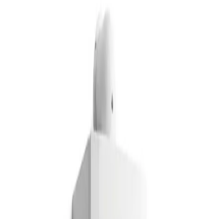
Repuestos originales de la marca
Garantía en todas las reparaciones
Más de 30 marcas oficiales
Servicio técnico
Manaut
también en
otras zonas
Cubrimos toda la Comunidad de Madrid y la provincia de
Guadalajara. Elige tu ciudad:
Manaut
en
Alcala de Henares
Manaut
en
Guadalajara
Manaut
en
Azuqueca de Henares