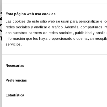
N TÉCNICO · RESPUESTA INMEDIATA · HABLA AHORA CON UN TÉCNICO · RES
N TÉCNICO · RESPUESTA INMEDIATA · HABLA AHORA CON UN TÉCNICO · RES
Esta página web usa cookies
Las cookies de este sitio web se usan para personalizar el c
redes sociales y analizar el tráfico. Además, compartimos in
con nuestros partners de redes sociales, publicidad y análi
información que les haya proporcionado o que hayan recopil
servicios.
Selección
Necesarias
de
consentimiento
Preferencias
Estadística