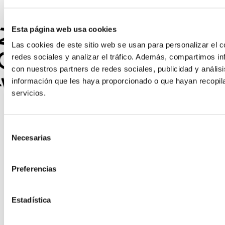
N TÉCNICO · RESPUESTA INMEDIATA · HABLA AHORA CON UN TÉCNICO · RES
N TÉCNICO · RESPUESTA INMEDIATA · HABLA AHORA CON UN TÉCNICO · RES
Esta página web usa cookies
Las cookies de este sitio web se usan para personalizar el c
redes sociales y analizar el tráfico. Además, compartimos in
con nuestros partners de redes sociales, publicidad y análi
información que les haya proporcionado o que hayan recopil
servicios.
Selección
Necesarias
de
consentimiento
Preferencias
Estadística