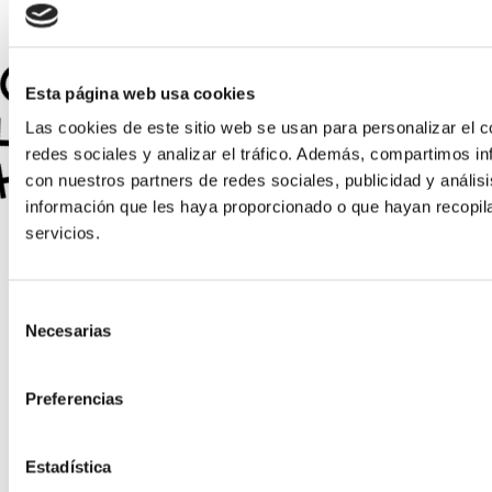
N TÉCNICO · RESPUESTA INMEDIATA · HABLA AHORA CON UN TÉCNICO · RES
N TÉCNICO · RESPUESTA INMEDIATA · HABLA AHORA CON UN TÉCNICO · RES
Esta página web usa cookies
Las cookies de este sitio web se usan para personalizar el c
redes sociales y analizar el tráfico. Además, compartimos in
con nuestros partners de redes sociales, publicidad y análi
información que les haya proporcionado o que hayan recopil
servicios.
Selección
Necesarias
de
consentimiento
Preferencias
Estadística