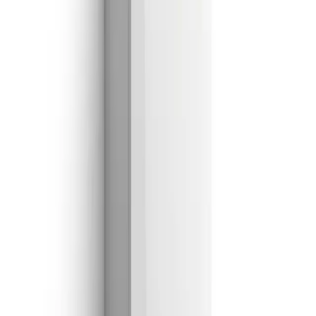
¿En qué podemos ayudarte?
Que me llamen hoy
Al enviar aceptas nuestra política de privacidad.
Empresa Autorizada
Nº 205592 · Colaboradora NEDGIA Naturgy
WhatsApp ·
605 04 59 12