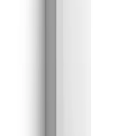
Más de 20 años
reparando calderas, aire acondicionado
y electrodomésticos en la Comunidad de Madrid y la
provincia de Guadalajara.
Calle Mayor 26, 2.º B
·
28801
Alcalá de Henares
Servicios
Reparación de aire acondicionado y aerotermia
Reparación y mantenimiento de calderas
Reparación de electrodomésticos
Empresas e Industrial
Aire para oficinas y locales (VRV)
Refrigeración industrial · Enfriadoras
Zonas que atendemos