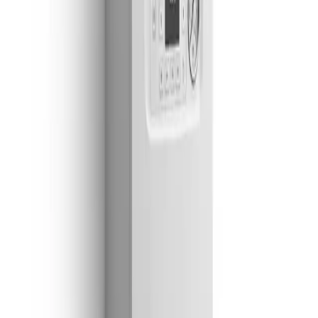
Guadalajara
949 237 449
Lunes a sábado · 09:00 – 20:00
Empresa Autorizada nº 205592
Pagos:
Visa · Mastercard · Bizum · Efectivo ·
Transferencia
Aviso legal · desplazamiento:
El desplazamiento del
técnico es totalmente gratuito siempre que aceptes el
presupuesto y autorices la reparación: en ese caso se
descuenta del precio final. Si tras la visita y el
presupuesto decides no contratar la reparación, se
aplica el coste de desplazamiento, que te comunicamos
previamente para que decidas sin sorpresas.