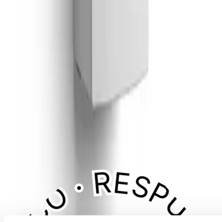
Aviso legal · marcas:
Don SAT informa al usuario que
NO es el servicio técnico oficial del fabricante. Este sitio
web no tiene vinculación alguna con las marcas
mencionadas. Todas las marcas pertenecen a sus
respectivos propietarios y solo se hace uso de ellas en
calidad de cita y/o como expresión de la actualidad, tal y
como autorizan los Art. 32 y 33 LPI.
Mapa del Sitio
·
Aviso Legal
·
Política de Privacidad
·
Política
de Cookies
®
©
2026
Don SAT
— Servicio Técnico de
Electrodomésticos, Calderas y Aire Acondicionado.
Todos los derechos reservados.
Desarrollada, alojada y posicionada por
MultiAtlas, S.L.