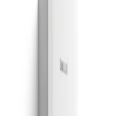
Amana
en
Madrid
Amana
en
Guadalajara
Amana
en
Azuqueca de Henares
Amana
en
Torrejon
de Ardoz
¿Te ayudamos con tu equipo Amana?
Déjanos tu teléfono y te llamamos hoy mismo.
910 917 139
Madrid
Lunes a sábado · 09:00 – 20:00
· Respuesta hoy
mismo
Te llamamos nosotros
Déjanos tu teléfono y te contactamos hoy mismo.
Nombre *
Teléfono
Email *