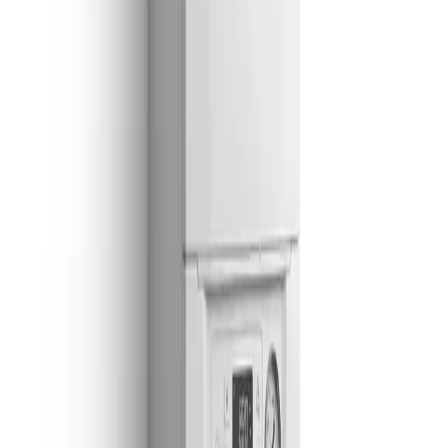
Madrid
Alcalá de Henares
Guadalajara
Azuqueca de Henares
Cabanillas del Campo
Torrejón de Ardoz
Alcobendas
Coslada
Llámanos
Madrid
910 917 139