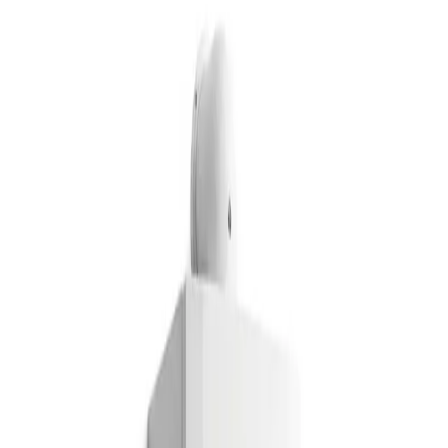
Técnicos propios — no subcontratamos
Repuestos originales de la marca
Garantía en todas las reparaciones
Más de 30 marcas oficiales
Servicio técnico
Amana
también en
otras zonas
Cubrimos toda la Comunidad de Madrid y la provincia de
Guadalajara. Elige tu ciudad: