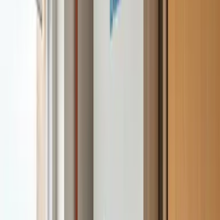
Calderas y calefacción
Don SAT es servicio técnico multimarca de
calderas y
calefacción
en Madrid y Guadalajara. Trabajamos
Manaut
y otras
8
marcas en esta categoría.
Ver categoría
Calderas y calefacción
Preguntas frecuentes sobre Manaut
Las dudas más habituales que recibimos. Si la tuya no
está aquí, llámanos.
¿Sois servicio técnico oficial de Manaut?
Don SAT no es el servicio técnico oficial de Manaut ni