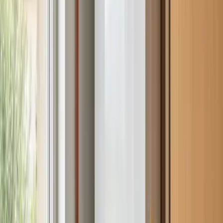
¿En qué podemos ayudarte?
Que me llamen hoy
Al enviar aceptas nuestra política de privacidad.
Empresa Autorizada
Nº 205592 · Colaboradora NEDGIA Naturgy
WhatsApp ·
605 04 59 12