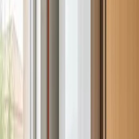
Ver las 31 marcas
¿Tu
Manaut
ha fallado?
Te llamamos
.
hoy
Déjanos tu teléfono y un técnico Don SAT te contacta
hoy mismo, sin compromiso.
Empresa Autorizada nº 205592
·
Lunes a sábado · 09:00
– 20:00
Servicio técnico Manaut
Déjanos tu teléfono y un técnico Don SAT te contacta
hoy mismo, sin compromiso.
Nombre *
Teléfono
Email *