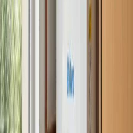
Más de 20 años
reparando calderas, aire acondicionado
y electrodomésticos en la Comunidad de Madrid y la
provincia de Guadalajara.
Calle Mayor 26, 2.º B
·
28801
Alcalá de Henares
Servicios
Reparación de aire acondicionado y aerotermia
Reparación y mantenimiento de calderas
Reparación de electrodomésticos
Empresas e Industrial
Aire para oficinas y locales (VRV)
Refrigeración industrial · Enfriadoras
Zonas que atendemos