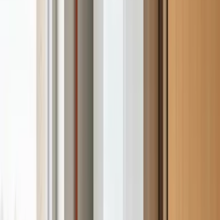
¿Garantía después de la reparación Manaut?
Otras marcas que reparamos en
Calderas y calefacción
Ariston
Cointra
Ferroli
Junkers
Roca
Vaillant