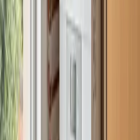
Madrid
Alcalá de Henares
Guadalajara
Azuqueca de Henares
Cabanillas del Campo
Torrejón de Ardoz
Alcobendas
Coslada
Llámanos
Madrid
910 917 139