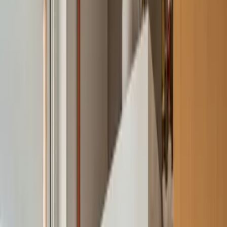
Servicio técnico
Manaut
en Madrid y Guadalajara
Reparamos y mantenemos equipos
Manaut
con
técnicos formados específicamente en la marca.
Empresa Autorizada nº 205592, repuestos originales y
garantía total por escrito.
Madrid ·
910 917 139
Guadalajara ·
949 237 449
WhatsApp
Sello
Aut. nº 205592
Piezas