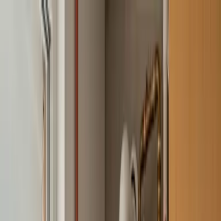
Don
SAT
910 917 139
Menú
Inicio
Marcas
Manaut
← Volver a marcas
🔥
Calderas y calefacción