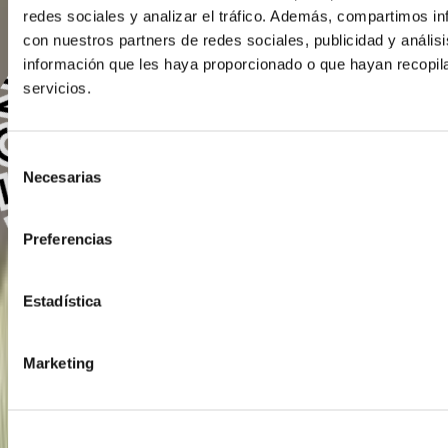
N TÉCNICO · RESPUESTA INMEDIATA · HABLA AHORA CON UN TÉCNICO · RES
N TÉCNICO · RESPUESTA INMEDIATA · HABLA AHORA CON UN TÉCNICO · RES
redes sociales y analizar el tráfico. Además, compartimos in
con nuestros partners de redes sociales, publicidad y análi
información que les haya proporcionado o que hayan recopil
servicios.
Selección
Necesarias
de
consentimiento
Preferencias
Estadística
Marketing