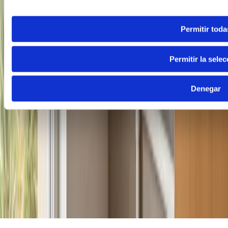
Permitir toda
Permitir la selec
Denegar
Madrid
910 917 139
Guadalajara
949 237 449
WhatsApp
605 04 59 12