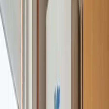
Originales Manaut
Garantía
Por escrito
Tiempo
Hoy mismo
Don SAT informa al usuario que NO es el servicio
técnico oficial del fabricante. Este sitio web no tiene
vinculación alguna con las marcas mencionadas. Todas
las marcas pertenecen a sus respectivos propietarios y
solo se hace uso de ellas en calidad de cita y/o como
expresión de la actualidad, tal y como autorizan los Art.
32 y 33 LPI.
Categoría