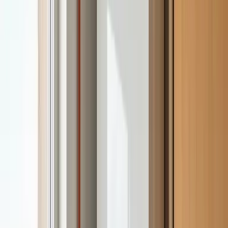
mantiene vinculación contractual con la marca. Somos
un servicio técnico multimarca independiente autorizado
(Empresa Autorizada nº 205592) y trabajamos
exclusivamente con repuestos originales Manaut para
garantizar la fiabilidad y la garantía de la reparación.
¿En cuánto tiempo podéis venir a reparar un
equipo Manaut?
¿Qué tipo de equipos Manaut reparáis?
¿Cuánto cuesta la reparación de un equipo
Manaut?