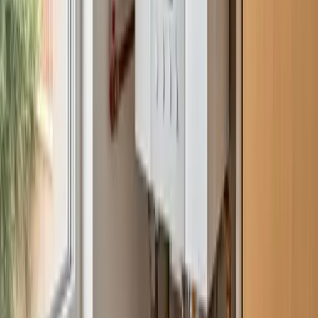
Guadalajara
949 237 449
Lunes a sábado · 09:00 – 20:00
Empresa Autorizada nº 205592
Pagos:
Visa · Mastercard · Bizum · Efectivo ·
Transferencia
Aviso legal · desplazamiento:
El desplazamiento del
técnico es totalmente gratuito siempre que aceptes el
presupuesto y autorices la reparación: en ese caso se
descuenta del precio final. Si tras la visita y el
presupuesto decides no contratar la reparación, se
aplica el coste de desplazamiento, que te comunicamos
previamente para que decidas sin sorpresas.