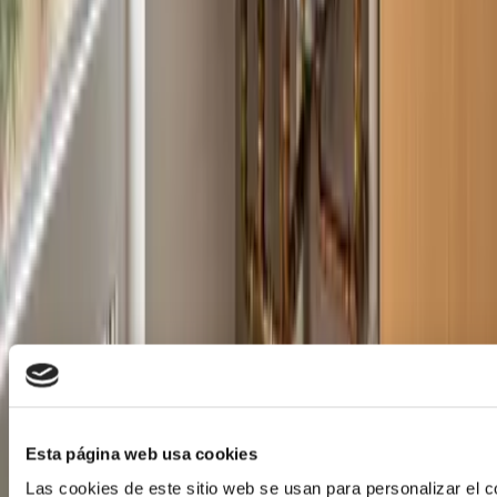
Aviso legal · marcas:
Don SAT informa al usuario que
NO es el servicio técnico oficial del fabricante. Este sitio
web no tiene vinculación alguna con las marcas
mencionadas. Todas las marcas pertenecen a sus
respectivos propietarios y solo se hace uso de ellas en
calidad de cita y/o como expresión de la actualidad, tal y
como autorizan los Art. 32 y 33 LPI.
Mapa del Sitio
·
Aviso Legal
·
Política de Privacidad
·
Política
de Cookies
®
©
2026
Don SAT
— Servicio Técnico de
Electrodomésticos, Calderas y Aire Acondicionado.
Todos los derechos reservados.
Desarrollada, alojada y posicionada por
MultiAtlas, S.L.
Esta página web usa cookies
Las cookies de este sitio web se usan para personalizar el c