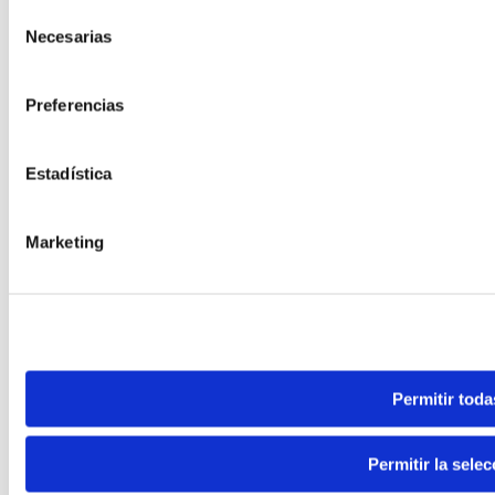
Selección
Necesarias
de
consentimiento
Preferencias
Estadística
Marketing
Permitir toda
Permitir la selec