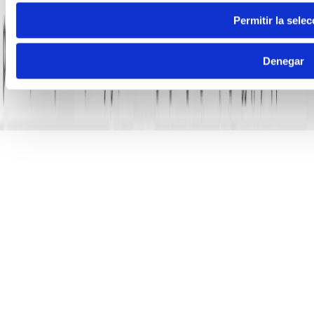
Permitir la selec
Denegar
Madrid
910 917 139
Guadalajara
949 237 449
WhatsApp
605 04 59 12