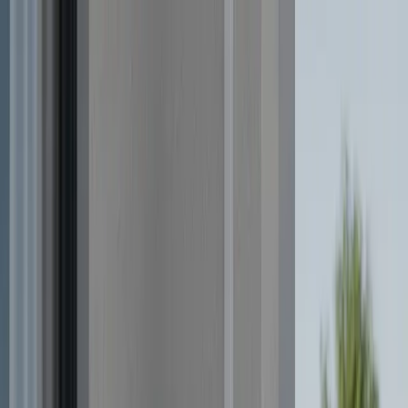
Don
SAT
910 917 139
Menú
Inicio
Blog
Aerotermia: La solución eficiente para climatizar
pisos pequeños
Calderas y calefacción