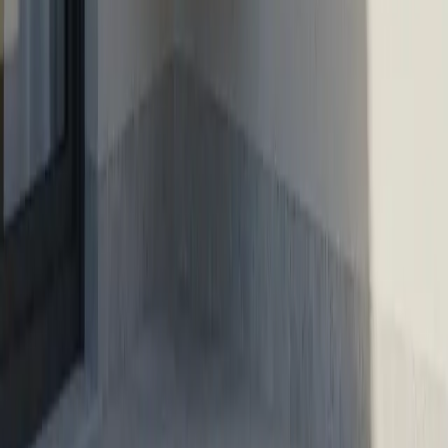
Aviso legal · desplazamiento:
El desplazamiento del
técnico es totalmente gratuito siempre que aceptes el
presupuesto y autorices la reparación: en ese caso se
descuenta del precio final. Si tras la visita y el
presupuesto decides no contratar la reparación, se
aplica el coste de desplazamiento, que te comunicamos
previamente para que decidas sin sorpresas.
Aviso legal · marcas:
Don SAT informa al usuario que
NO es el servicio técnico oficial del fabricante. Este sitio
web no tiene vinculación alguna con las marcas
mencionadas. Todas las marcas pertenecen a sus
respectivos propietarios y solo se hace uso de ellas en
calidad de cita y/o como expresión de la actualidad, tal y
como autorizan los Art. 32 y 33 LPI.
Mapa del Sitio
·
Aviso Legal
·
Política de Privacidad
·
Política
de Cookies