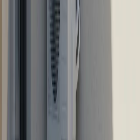
Reparación de aire acondicionado y aerotermia
Reparación y mantenimiento de calderas
Reparación de electrodomésticos
Empresas e Industrial
Aire para oficinas y locales (VRV)
Refrigeración industrial · Enfriadoras
Zonas que atendemos
Madrid
Alcalá de Henares
Guadalajara
Azuqueca de Henares
Cabanillas del Campo
Torrejón de Ardoz
Alcobendas
Coslada