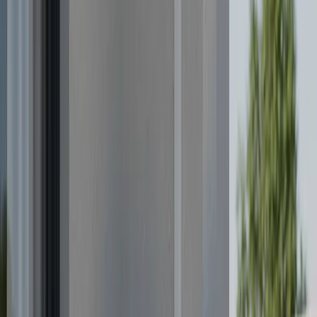
Aerotermia: La solución eficiente para
climatizar pisos pequeños
1 de octubre de 2025
Título: «Guía completa para hacer el
mantenimiento de tu aire acondicionado en
casa»
¿Estás buscando información sobre cómo hacer
mantenimiento al aire acondicionado? ¡Has llegado al
lugar indicado! Aquí responderemos algunas preguntas
frecuentes para que puedas mantener tu equipo en
óptimas condiciones. **¿Por qué es importante realizar
el mantenimiento del aire acondicionado de forma
regular?** El mantenimiento periódico del aire
acondicionado ayuda a garantizar su correcto
funcionamiento, prolonga su vida útil y asegura que siga
operando de manera eficiente. **¿Cuáles son las tareas
¿Tienes este problema en casa?