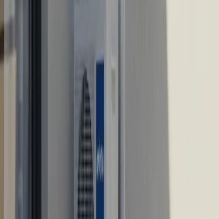
factura energética!
Descubre las mejores subvenciones para
aerotermia y ahorra en tu sistema de climatización.
¡Aprovech
Título: «¡Descubre por qué tu caldera se
apaga sola y cómo solucionarlo!»
Descubre cómo evitar que tu caldera se apague
sola y mantén tu hogar cálido y confortable. ¡Haz
clic
Volver al blog
·
Ver servicio
calderas y calefacción
Empresa Autorizada
Nº 205592 · Colaboradora NEDGIA Naturgy