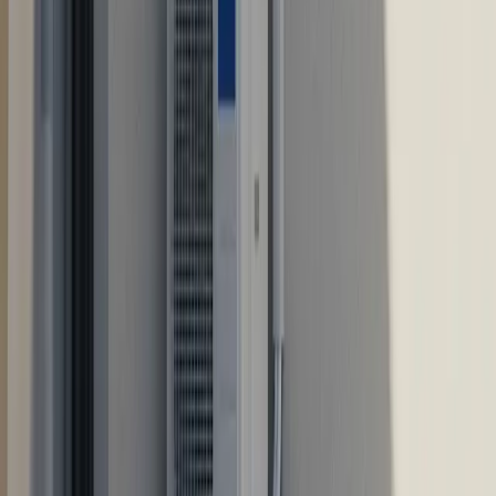
WhatsApp ·
605 04 59 12
Más de 20 años
reparando calderas, aire acondicionado
y electrodomésticos en la Comunidad de Madrid y la
provincia de Guadalajara.
Calle Mayor 26, 2.º B
·
28801
Alcalá de Henares
Servicios