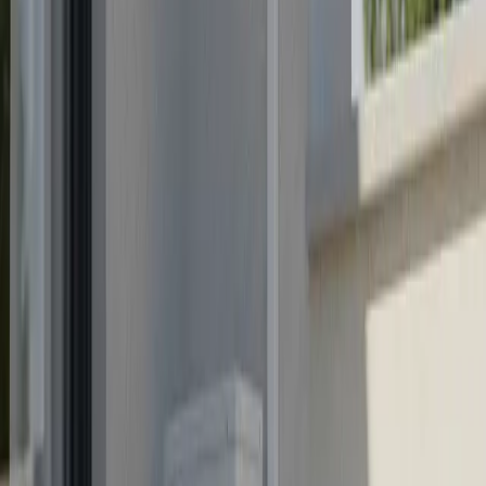
Un técnico Don SAT puede diagnosticar y reparar tu
equipo hoy mismo en Madrid o Guadalajara, con
repuestos originales y garantía total.
Madrid
910 917 139
Guadalajara
949 237 449
WhatsApp
Otros artículos sobre
calderas y
calefacción
Ahorro energético en calefacción:
Consejos para reducir tu consumo y ahorrar
dinero
Ahorra dinero y energía con nuestro sistema de
ahorro energético en calefacción. ¡Descubre cómo
redu
Subvenciones para la instalación de
sistemas de aerotermia: ¡Ahorra en tu