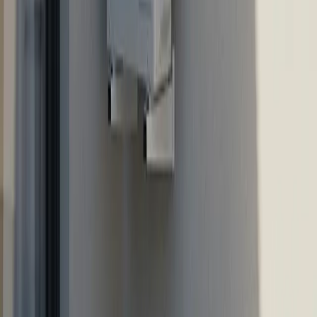
Llámanos
Madrid
910 917 139
Guadalajara
949 237 449
Lunes a sábado · 09:00 – 20:00
Empresa Autorizada nº 205592
Pagos:
Visa · Mastercard · Bizum · Efectivo ·
Transferencia