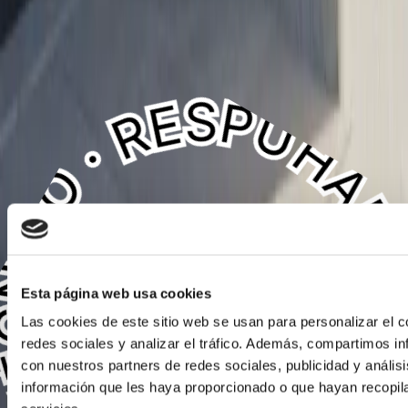
N TÉCNICO · RESPUESTA INMEDIATA · HABLA AHORA CON UN TÉCNICO · RES
N TÉCNICO · RESPUESTA INMEDIATA · HABLA AHORA CON UN TÉCNICO · RES
®
©
2026
Don SAT
— Servicio Técnico de
Electrodomésticos, Calderas y Aire Acondicionado.
Todos los derechos reservados.
Desarrollada, alojada y posicionada por
MultiAtlas, S.L.
Esta página web usa cookies
Las cookies de este sitio web se usan para personalizar el c
redes sociales y analizar el tráfico. Además, compartimos in
con nuestros partners de redes sociales, publicidad y análi
información que les haya proporcionado o que hayan recopil