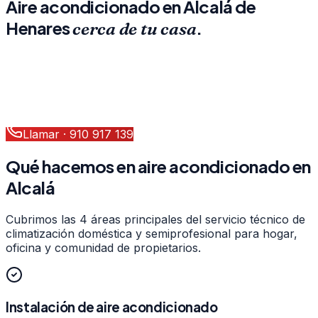
Aire acondicionado en Alcalá de
Henares
.
cerca de tu casa
Don SAT tiene sede en Alcalá de Henares (Calle Mayor
26). Atendemos instalación, reparación y mantenimiento
de aire acondicionado en toda la ciudad y municipios
vecinos en el día. Empresa Autorizada nº 205592.
Llamar ·
910 917 139
WhatsApp
Qué hacemos en aire acondicionado en
Alcalá
Cubrimos las 4 áreas principales del servicio técnico de
climatización doméstica y semiprofesional para hogar,
oficina y comunidad de propietarios.
Instalación de aire acondicionado